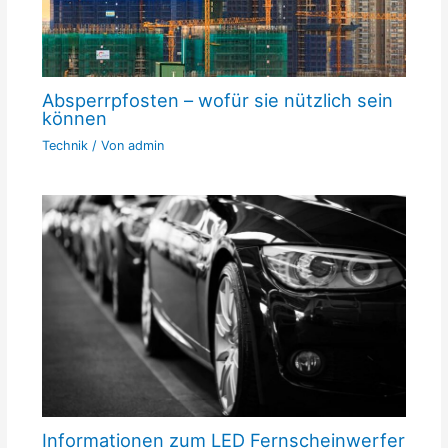
Absperrpfosten – wofür sie nützlich sein
können
Technik
/ Von
admin
Informationen zum LED Fernscheinwerfer