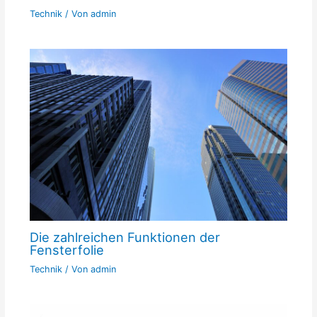
Technik
/ Von
admin
Die zahlreichen Funktionen der
Fensterfolie
Technik
/ Von
admin