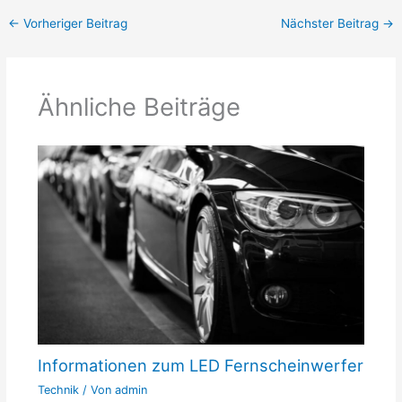
←
Vorheriger Beitrag
Nächster Beitrag
→
Ähnliche Beiträge
Informationen zum LED Fernscheinwerfer
Technik
/ Von
admin