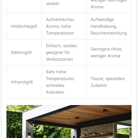
weniger rauchiges
sauber
Aroma
Authentisches
Aufwendige
Holzkohlegrill
Aroma, hohe
Handhabung,
Temperaturen
Rauchentwicklung
Einfach, sauber,
Geringere Hitze,
Elektrogrill
geeignet für
weniger Aroma
Verbotszonen
Sehr hohe
Temperaturen,
Teurer, spezielles
Infrarotgrill
schnelles
Zubehör
Anbraten