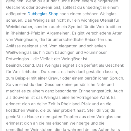
gedeihen. Wenn du auf der Suche nach einem einzigartigen
Geschenk oder Souvenir bist, solltest du unbedingt in einem
adäquaten
Dubbeglas Shop
nach einem schönen Weinglas
schauen. Das Weinglas ist nicht nur ein wichtiges Utensil für
Weinliebhaber, sondern auch ein Symbol für die Weintradition
in Rheinland-Pfalz im Allgemeinen. Es gibt verschiedene Arten
von Weingläsern, die für unterschiedliche Rebsorten und
Anlässe geeignet sind. Vom eleganten und schlanken
Weißweinglas bis hin zum bauchigen und voluminösen
Rotweinglas – die Vielfalt der Weingläser ist
beeindruckend. Das Weinglas eignet sich perfekt als Geschenk
für Weinliebhaber. Du kannst es individuell gestalten lassen,
zum Beispiel mit einer Gravur oder einem persönlichen Spruch.
So verleihst du dem Geschenk eine persönliche Note und
machst es zu einem ganz besonderen Erinnerungsstück. Auch
als Souvenir ist das Weinglas eine hervorragende Wahl. Es
erinnert dich an deine Zeit in Rheinland-Pfalz und an die
köstlichen Weine, die du hier probiert hast. Stell dir vor, du
genießt zu Hause einen guten Tropfen aus dem Weinglas und
erinnerst dich an die malerischen Weinberge und die
gemütlichen Weinstuben, die du während deines Aufenthalts