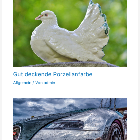
Gut deckende Porzellanfarbe
Allgemein
/ Von
admin