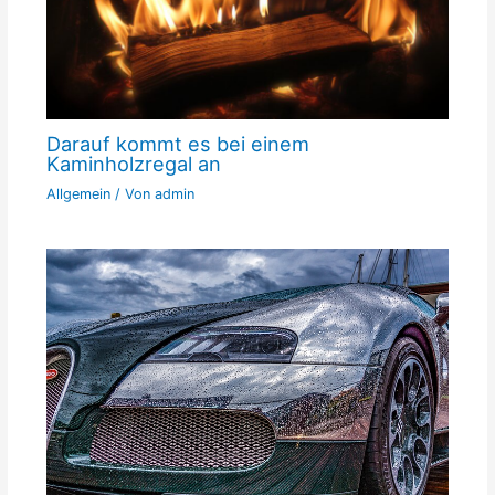
Darauf kommt es bei einem
Kaminholzregal an
Allgemein
/ Von
admin