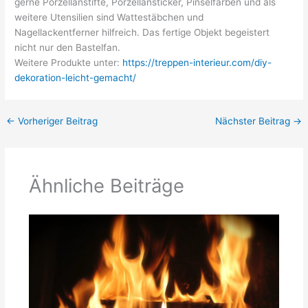
gerne
Porzellanstifte
,
Porzellansticker
,
Pinselfarben
und als
weitere Utensilien sind Wattestäbchen und
Nagellackentferner
hilfreich. Das fertige Objekt begeistert
nicht nur den
Bastelfan
.
Weitere Produkte unter:
https://treppen-interieur.com/diy-
dekoration-leicht-gemacht/
←
Vorheriger Beitrag
Nächster Beitrag
→
Ähnliche Beiträge