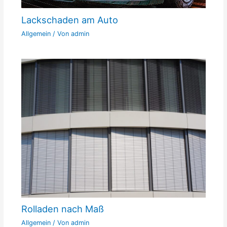
Lackschaden am Auto
Allgemein
/ Von
admin
Rolladen nach Maß
Allgemein
/ Von
admin