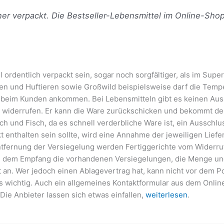
cher verpackt. Die Bestseller-Lebensmittel im Online-Shop
rdentlich verpackt sein, sogar noch sorgfältiger, als im Superm
en und Huftieren sowie Großwild beispielsweise darf die Temper
 beim Kunden ankommen. Bei Lebensmitteln gibt es keinen Auss
u widerrufen. Er kann die Ware zurückschicken und bekommt den
h und Fisch, da es schnell verderbliche Ware ist, ein Ausschl
kt enthalten sein sollte, wird eine Annahme der jeweiligen Lie
 Entfernung der Versiegelung werden Fertiggerichte vom Widerr
nach dem Empfang die vorhandenen Versiegelungen, die Menge un
t an. Wer jedoch einen Ablagevertrag hat, kann nicht vor dem Po
s wichtig. Auch ein allgemeines Kontaktformular aus dem Onlin
ie Anbieter lassen sich etwas einfallen,
weiterlesen
.