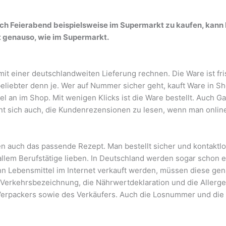
nach Feierabend beispielsweise im Supermarkt zu kaufen, kann 
t genauso, wie im Supermarkt.
it einer deutschlandweiten Lieferung rechnen. Die Ware ist fris
eliebter denn je. Wer auf Nummer sicher geht, kauft Ware in Sho
l an im Shop. Mit wenigen Klicks ist die Ware bestellt. Auch G
hnt sich auch, die Kundenrezensionen zu lesen, wenn man online
 auch das passende Rezept. Man bestellt sicher und kontaktlos, 
allem Berufstätige lieben. In Deutschland werden sogar schon ein
nn Lebensmittel im Internet verkauft werden, müssen diese ge
e Verkehrsbezeichnung, die Nährwertdeklaration und die Allerge
 Verpackers sowie des Verkäufers. Auch die Losnummer und di