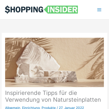
Zum
Main
Inhalt
Men
springen
Inspirierende Tipps für die
Verwendung von Natursteinplatten
Allgemein
,
Einrichtung
,
Produkte
/
27. Januar 2022