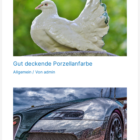
Gut deckende Porzellanfarbe
Allgemein
/ Von
admin